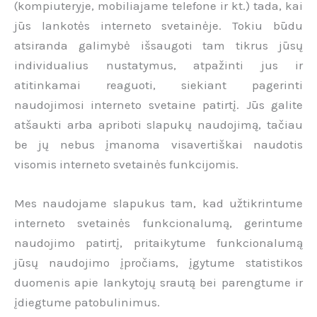
(kompiuteryje, mobiliajame telefone ir kt.) tada, kai
jūs lankotės interneto svetainėje. Tokiu būdu
atsiranda galimybė išsaugoti tam tikrus jūsų
individualius nustatymus, atpažinti jus ir
atitinkamai reaguoti, siekiant pagerinti
naudojimosi interneto svetaine patirtį. Jūs galite
atšaukti arba apriboti slapukų naudojimą, tačiau
be jų nebus įmanoma visavertiškai naudotis
visomis interneto svetainės funkcijomis.
Mes naudojame slapukus tam, kad užtikrintume
interneto svetainės funkcionalumą, gerintume
naudojimo patirtį, pritaikytume funkcionalumą
jūsų naudojimo įpročiams, įgytume statistikos
duomenis apie lankytojų srautą bei parengtume ir
įdiegtume patobulinimus.