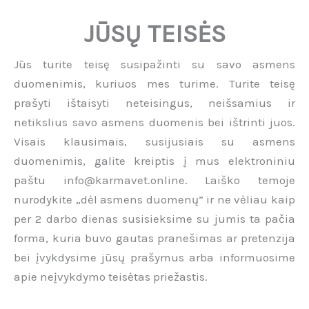
JŪSŲ TEISĖS
Jūs turite teisę susipažinti su savo asmens
duomenimis, kuriuos mes turime. Turite teisę
prašyti ištaisyti neteisingus, neišsamius ir
netikslius savo asmens duomenis bei ištrinti juos.
Visais klausimais, susijusiais su asmens
duomenimis, galite kreiptis į mus elektroniniu
paštu info@karmavet.online. Laiško temoje
nurodykite „dėl asmens duomenų” ir ne vėliau kaip
per 2 darbo dienas susisieksime su jumis ta pačia
forma, kuria buvo gautas pranešimas ar pretenzija
bei įvykdysime jūsų prašymus arba informuosime
apie neįvykdymo teisėtas priežastis.