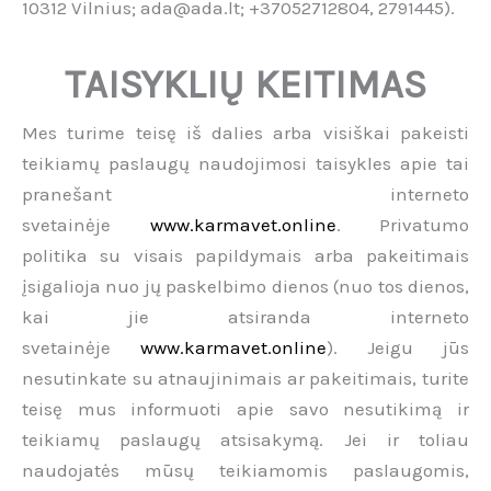
10312 Vilnius; ada@ada.lt; +37052712804, 2791445).
TAISYKLIŲ KEITIMAS
Mes turime teisę iš dalies arba visiškai pakeisti
teikiamų paslaugų naudojimosi taisykles apie tai
pranešant interneto
svetainėje
www.karmavet.online
. Privatumo
politika su visais papildymais arba pakeitimais
įsigalioja nuo jų paskelbimo dienos (nuo tos dienos,
kai jie atsiranda interneto
svetainėje
www.karmavet.online
). Jeigu jūs
nesutinkate su atnaujinimais ar pakeitimais, turite
teisę mus informuoti apie savo nesutikimą ir
teikiamų paslaugų atsisakymą. Jei ir toliau
naudojatės mūsų teikiamomis paslaugomis,