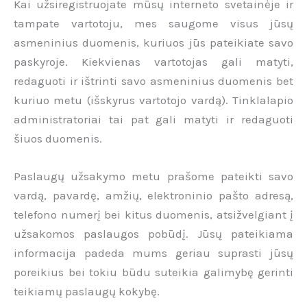
Kai užsiregistruojate mūsų interneto svetainėje ir
tampate vartotoju, mes saugome visus jūsų
asmeninius duomenis, kuriuos jūs pateikiate savo
paskyroje. Kiekvienas vartotojas gali matyti,
redaguoti ir ištrinti savo asmeninius duomenis bet
kuriuo metu (išskyrus vartotojo vardą). Tinklalapio
administratoriai tai pat gali matyti ir redaguoti
šiuos duomenis.
Paslaugų užsakymo metu prašome pateikti savo
vardą, pavardę, amžių, elektroninio pašto adresą,
telefono numerį bei kitus duomenis, atsižvelgiant į
užsakomos paslaugos pobūdį. Jūsų pateikiama
informacija padeda mums geriau suprasti jūsų
poreikius bei tokiu būdu suteikia galimybę gerinti
teikiamų paslaugų kokybę.