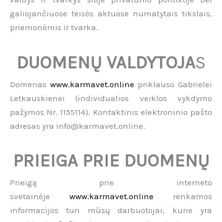
galiojančiuose teisės aktuose numatytais tikslais,
priemonėmis ir tvarka.
DUOMENŲ VALDYTOJA
S
Domenas
www.karmavet.online
priklauso Gabrielei
Letkauskienei (individualios veiklos vykdymo
pažymos Nr. 1155114). Kontaktinis elektroninio pašto
adresas yra info@karmavet.online.
PRIEIGA PRIE DUOMENŲ
Prieigą prie interneto
svetainėje
www.karmavet.online
renkamos
informacijos turi mūsų darbuotojai, kurie yra