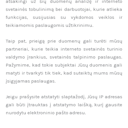
atsakingi už šių duomenų analizę ir interneto
svetainės tobulinimą bei darbuotojai, kurie atlieka
funkcijas, susijusias su vykdomos veiklos ir
teikiamomis paslaugomis užtikrinimu.
Taip pat, prieigą prie duomenų gali turėti mūsų
partneriai, kurie teikia interneto svetainės turinio
valdymo įrankius, svetainės talpinimo paslaugas.
Pažymime, kad tokie subjektai Jūsų duomenis gali
matyti ir tvarkyti tik tiek, kad suteiktų mums mūsų
įsigyjamas paslaugas.
Jeigu prašysite atstatyti slaptažodį, Jūsų IP adresas
gali būti įtrauktas į atstatymo laišką, kurį gausite
nurodytu elektroninio pašto adresu.