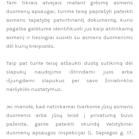
Tam tikrais atvejais matant grėsmę asmens
duomenų apsaugai, turime teisę paprašyti pateikti
asmens tapatybę patvirtinantį dokumentą, kurio
pagalba galėtume identifikuoti jus kaip atitinkamą
asmenį ir tiesiogiai susieti su asmens duomenims
dėl kurių kreipiatės.
Taip pat turite teisę atšaukti duotą sutikimą dėl
slapukų naudojimo ištrindami juos arba
išjungdami slapukus per savo žiniatinklio
naršyklės nustatymus.
Jei manote, kad netinkamai tvarkome jūsų asmens
duomenis arba jūsų teisė į privatumą buvo
pažeista, galite pateikti skundą Valstybinei
duomenų apsaugos inspekcijai (L. Sapiegos g. 17,