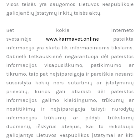
Visos teisės yra saugomos Lietuvos Respublikoje
galiojančių įstatymų ir kitų teisės aktų.
Bet kokia interneto
svetainėje
www.karmavet.online
pateikta
informacija yra skirta tik informaciniams tikslams.
Gabrielė Letkauskienė negarantuoja dėl pateiktos
informacijos visapusiškumo, patikimumo ar
tikrumo, taip pat neįsipareigoja ir pareiškia nesanti
susaistyta kokių nors sutartinių ar įstatyminių
prievolių, kurios gali atsirasti dėl pateiktos
informacijos galimo klaidingumo, trūkumų ar
neatitikimų ir neįsipareigoja taisyti nurodytų
informacijos trūkumų ar pildyti trūkstamų
duomenų, išskyrus atvejus, kai to reikalauja
galiojantys Lietuvos Respublikos įstatymai ar kiti