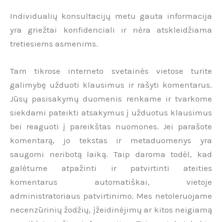
Individualių konsultacijų metu gauta informacija
yra griežtai konfidenciali ir nėra atskleidžiama
tretiesiems asmenims.
Tam tikrose interneto svetainės vietose turite
galimybę užduoti klausimus ir rašyti komentarus.
Jūsų pasisakymų duomenis renkame ir tvarkome
siekdami pateikti atsakymus į užduotus klausimus
bei reaguoti į pareikštas nuomones. Jei parašote
komentarą, jo tekstas ir metaduomenys yra
saugomi neribotą laiką. Taip daroma todėl, kad
galėtume atpažinti ir patvirtinti ateities
komentarus automatiškai, vietoje
administratoriaus patvirtinimo. Mes netoleruojame
necenzūrinių žodžių, įžeidinėjimų ar kitos neigiamą