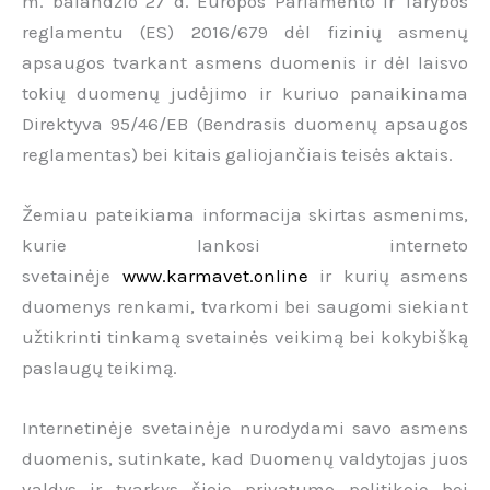
m. balandžio 27 d. Europos Parlamento ir Tarybos
reglamentu (ES) 2016/679 dėl fizinių asmenų
apsaugos tvarkant asmens duomenis ir dėl laisvo
tokių duomenų judėjimo ir kuriuo panaikinama
Direktyva 95/46/EB (Bendrasis duomenų apsaugos
reglamentas) bei kitais galiojančiais teisės aktais.
Žemiau pateikiama informacija skirtas asmenims,
kurie lankosi interneto
svetainėje
www.karmavet.online
ir kurių asmens
duomenys renkami, tvarkomi bei saugomi siekiant
užtikrinti tinkamą svetainės veikimą bei kokybišką
paslaugų teikimą.
Internetinėje svetainėje nurodydami savo asmens
duomenis, sutinkate, kad Duomenų valdytojas juos
valdys ir tvarkys šioje privatumo politikoje bei